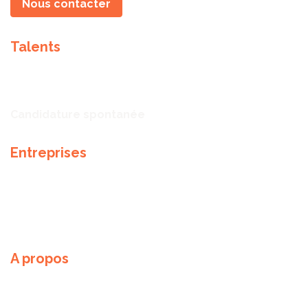
Nous contacter
Talents
Talents
Offres d'emploi
Candidature spontanée
Entreprises
Notre expertise
Méthodologie de recrutement
Partenaires
A propos
Nos valeurs
Notre équipe