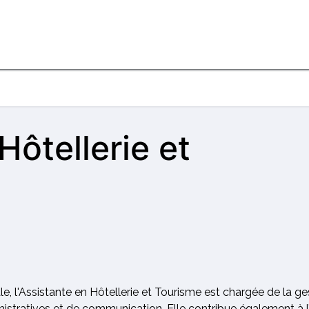
Talents
A propos
Blog
Home
Hôtellerie et
le, l'Assistante en Hôtellerie et Tourisme est chargée de la g
istratives et de communication. Elle contribue également à l’