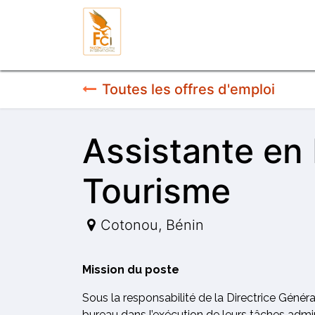
Se rendre au contenu
Entreprises
Toutes les offres d'emploi
Assistante en 
Tourisme
Cotonou
,
Bénin
Mission du poste
Sous la responsabilité de la Directrice Généra
bureau dans l’exécution de leurs tâches admin