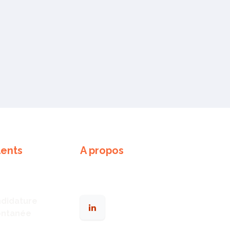
lents
A propos
ents
Nos valeurs
res d'emploi
Notre équipe
didature
ontanée