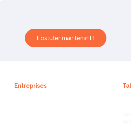
Postuler maintenant !
Entreprises
Ta
Notre expertise
Tal
Méthodologie de recrutement
Off
Partenaires
Can
sp