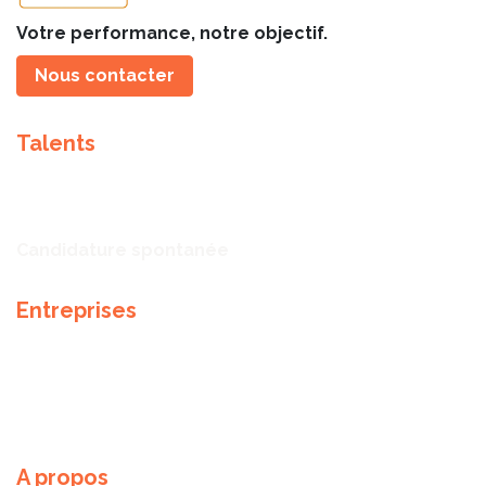
Votre performance, notre objectif.
Nous contacter
Talents
Talents
Offres d'emploi
Candidature spontanée
Entreprises
Notre expertise
Méthodologie de recrutement
Partenaires
A propos