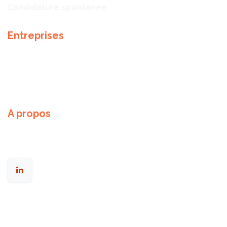
Candidature spontanée
Entreprises
Notre expertise
Méthodologie de recrutement
Partenaires
A propos
Nos valeurs
Notre équipe